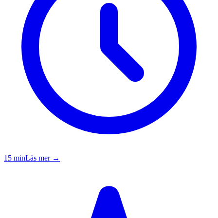
15
min
Läs mer →