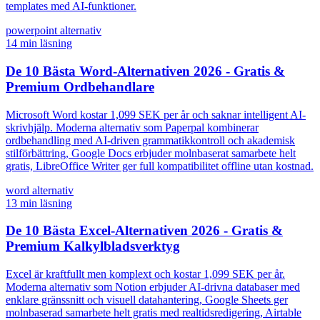
templates med AI-funktioner.
powerpoint alternativ
14
min läsning
De 10 Bästa Word-Alternativen 2026 - Gratis &
Premium Ordbehandlare
Microsoft Word kostar 1,099 SEK per år och saknar intelligent AI-
skrivhjälp. Moderna alternativ som Paperpal kombinerar
ordbehandling med AI-driven grammatikkontroll och akademisk
stilförbättring, Google Docs erbjuder molnbaserat samarbete helt
gratis, LibreOffice Writer ger full kompatibilitet offline utan kostnad.
word alternativ
13
min läsning
De 10 Bästa Excel-Alternativen 2026 - Gratis &
Premium Kalkylbladsverktyg
Excel är kraftfullt men komplext och kostar 1,099 SEK per år.
Moderna alternativ som Notion erbjuder AI-drivna databaser med
enklare gränssnitt och visuell datahantering, Google Sheets ger
molnbaserad samarbete helt gratis med realtidsredigering, Airtable