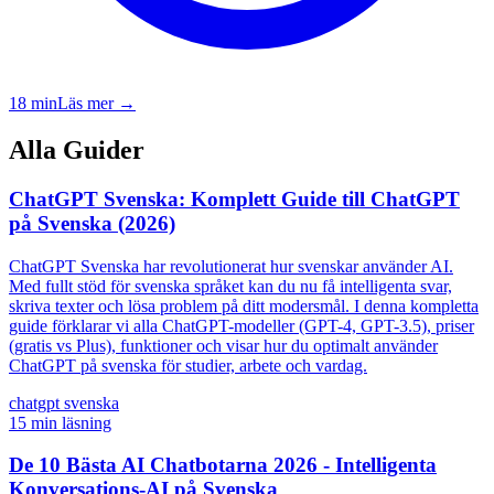
18
min
Läs mer →
Alla Guider
ChatGPT Svenska: Komplett Guide till ChatGPT
på Svenska (2026)
ChatGPT Svenska har revolutionerat hur svenskar använder AI.
Med fullt stöd för svenska språket kan du nu få intelligenta svar,
skriva texter och lösa problem på ditt modersmål. I denna kompletta
guide förklarar vi alla ChatGPT-modeller (GPT-4, GPT-3.5), priser
(gratis vs Plus), funktioner och visar hur du optimalt använder
ChatGPT på svenska för studier, arbete och vardag.
chatgpt svenska
15
min läsning
De 10 Bästa AI Chatbotarna 2026 - Intelligenta
Konversations-AI på Svenska