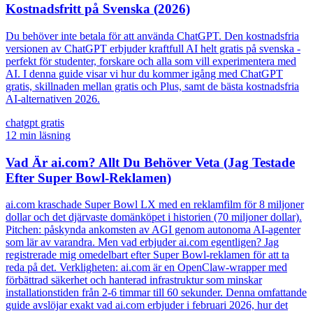
Kostnadsfritt på Svenska (2026)
Du behöver inte betala för att använda ChatGPT. Den kostnadsfria
versionen av ChatGPT erbjuder kraftfull AI helt gratis på svenska -
perfekt för studenter, forskare och alla som vill experimentera med
AI. I denna guide visar vi hur du kommer igång med ChatGPT
gratis, skillnaden mellan gratis och Plus, samt de bästa kostnadsfria
AI-alternativen 2026.
chatgpt gratis
12
min läsning
Vad Är ai.com? Allt Du Behöver Veta (Jag Testade
Efter Super Bowl-Reklamen)
ai.com kraschade Super Bowl LX med en reklamfilm för 8 miljoner
dollar och det djärvaste domänköpet i historien (70 miljoner dollar).
Pitchen: påskynda ankomsten av AGI genom autonoma AI-agenter
som lär av varandra. Men vad erbjuder ai.com egentligen? Jag
registrerade mig omedelbart efter Super Bowl-reklamen för att ta
reda på det. Verkligheten: ai.com är en OpenClaw-wrapper med
förbättrad säkerhet och hanterad infrastruktur som minskar
installationstiden från 2-6 timmar till 60 sekunder. Denna omfattande
guide avslöjar exakt vad ai.com erbjuder i februari 2026, hur det