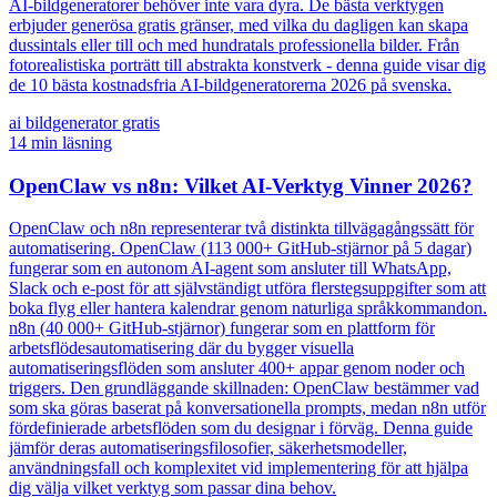
AI-bildgeneratorer behöver inte vara dyra. De bästa verktygen
erbjuder generösa gratis gränser, med vilka du dagligen kan skapa
dussintals eller till och med hundratals professionella bilder. Från
fotorealistiska porträtt till abstrakta konstverk - denna guide visar dig
de 10 bästa kostnadsfria AI-bildgeneratorerna 2026 på svenska.
ai bildgenerator gratis
14
min läsning
OpenClaw vs n8n: Vilket AI-Verktyg Vinner 2026?
OpenClaw och n8n representerar två distinkta tillvägagångssätt för
automatisering. OpenClaw (113 000+ GitHub-stjärnor på 5 dagar)
fungerar som en autonom AI-agent som ansluter till WhatsApp,
Slack och e-post för att självständigt utföra flerstegsuppgifter som att
boka flyg eller hantera kalendrar genom naturliga språkkommandon.
n8n (40 000+ GitHub-stjärnor) fungerar som en plattform för
arbetsflödesautomatisering där du bygger visuella
automatiseringsflöden som ansluter 400+ appar genom noder och
triggers. Den grundläggande skillnaden: OpenClaw bestämmer vad
som ska göras baserat på konversationella prompts, medan n8n utför
fördefinierade arbetsflöden som du designar i förväg. Denna guide
jämför deras automatiseringsfilosofier, säkerhetsmodeller,
användningsfall och komplexitet vid implementering för att hjälpa
dig välja vilket verktyg som passar dina behov.