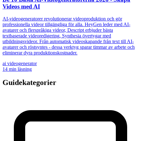
Videos med AI
AI-videogeneratorer revolutionerar videoproduktion och gör
professionella videor tillgängliga för alla. HeyGen leder med AI-
avatarer och flerspråkiga videor, Descript erbjuder bästa
textbaserade videoredigering, Synthesia övertygar med
utbildningsvideor. Från automatisk videoskapande från text till AI-
avatarer och röstsyntes - dessa verktyg sparar timmar av arbete och
eliminerar dyra produktionskostnader.
ai videogenerator
14
min läsning
Guidekategorier