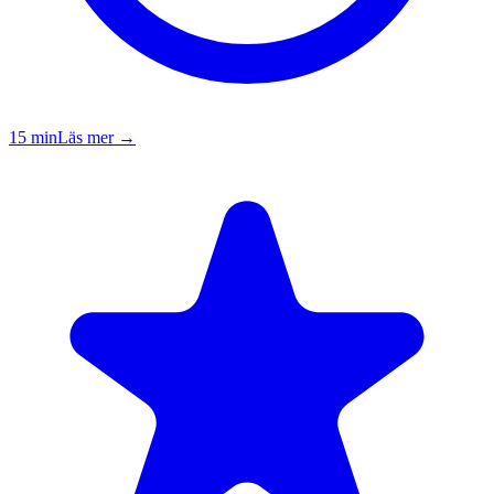
15
min
Läs mer →