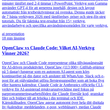
minuter jämfört med 2-4 timmar i PowerPoint. Verktyg som Gamma
använder GPT-4 för att generera innehåll, design och layout
automatiskt från textbeskrivningar på svenska. Denna guide täcker
de 7 bästa verktygen 2026 med jämförelser, priser och steg-för-steg
tutorials. Du får faktiska test-resultat från 15+ verktyg,
användarbetyg och specifika användningsområden för varje verktyg.
ai presentation
18
min läsning
OpenClaw vs Claude Code: Vilket AI-Verktyg
Vinner 2026?
OpenClaw och Claude Code representerar olika tillvägagångssätt
för AI-driven produktivitet. OpenClaw (113 000+ GitHub-stjärnor
på 5 dagar) fungerar som en autonom AI-agent som körs
kontinuerligt på din dator och ansluter till WhatsApp, Slack och e-
post för att självständigt utföra flerstegsuppgifter som att boka flyg
eller hantera kalendrar. Claude Code är Anthropics officiella CLI-
verktyg för AI-assisterad mjukvaruutveckling med fokus på
parprogrammeringsarbetsflöden där Claude föreslår kod, granskar
filer och hjälper till att felsöka i din terminal och IDE.
Kärnskillnaden: OpenClaw agerar autonomt över hela ditt digitala
liv (kalendrar, meddelanden, e-post, webbläsare), medan Claude