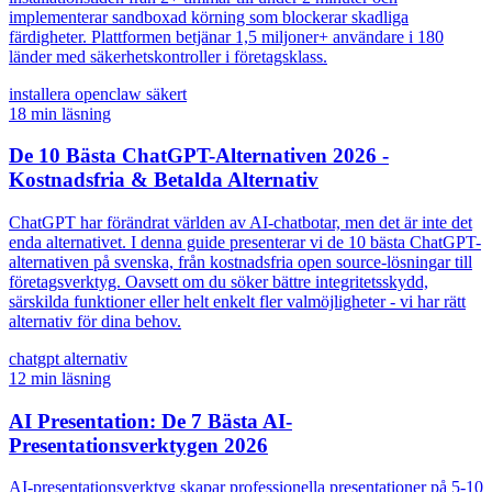
implementerar sandboxad körning som blockerar skadliga
färdigheter. Plattformen betjänar 1,5 miljoner+ användare i 180
länder med säkerhetskontroller i företagsklass.
installera openclaw säkert
18
min läsning
De 10 Bästa ChatGPT-Alternativen 2026 -
Kostnadsfria & Betalda Alternativ
ChatGPT har förändrat världen av AI-chatbotar, men det är inte det
enda alternativet. I denna guide presenterar vi de 10 bästa ChatGPT-
alternativen på svenska, från kostnadsfria open source-lösningar till
företagsverktyg. Oavsett om du söker bättre integritetsskydd,
särskilda funktioner eller helt enkelt fler valmöjligheter - vi har rätt
alternativ för dina behov.
chatgpt alternativ
12
min läsning
AI Presentation: De 7 Bästa AI-
Presentationsverktygen 2026
AI-presentationsverktyg skapar professionella presentationer på 5-10