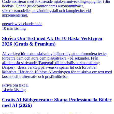
Code assisterar med fokuserade mjukvaruutvecklingsuppgifter i din
kodbas. Denna guide jämför deras autonominivåer,
säkerhetsmodeller, användningsfall och komplexitet vid
implementering.
openclaw vs claude code
10
min läsning
Skriva Om Text med AI: De 10 Bästa Verktygen
2026 (Gratis & Premium)
AI-verktyg för textomskrivning hjälper dig att omformulera texter,
förbättra dem och göra dem plagiatsäkra - på sekunder. Från
akademiskt skrivande (Paperpal) till innehållsmarknadsföring
(Jasper) - dessa verktyg på svenska sparar tid och förbättrar
läsbarhet. Här är de 10 bästa AI-verktygen för att skriva om text med
kostnadsfria alternativ och prisjämförelse.
skriva om text ai
14
min läsning
Gratis AI Bildgenerator: Skapa Professionella Bilder
med AI (2026)