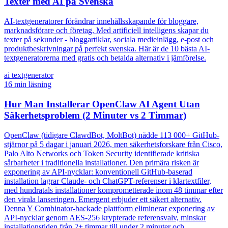
Texter med AI på Svenska
AI-textgeneratorer förändrar innehållsskapande för bloggare,
marknadsförare och företag. Med artificiell intelligens skapar du
texter på sekunder - bloggartiklar, sociala medieinlägg, e-post och
produktbeskrivningar på perfekt svenska. Här är de 10 bästa AI-
textgeneratorerna med gratis och betalda alternativ i jämförelse.
ai textgenerator
16
min läsning
Hur Man Installerar OpenClaw AI Agent Utan
Säkerhetsproblem (2 Minuter vs 2 Timmar)
OpenClaw (tidigare ClawdBot, MoltBot) nådde 113 000+ GitHub-
stjärnor på 5 dagar i januari 2026, men säkerhetsforskare från Cisco,
Palo Alto Networks och Token Security identifierade kritiska
sårbarheter i traditionella installationer. Den primära risken är
exponering av API-nycklar: konventionell GitHub-baserad
installation lagrar Claude- och ChatGPT-referenser i klartextfiler,
med hundratals installationer komprometterade inom 48 timmar efter
den virala lanseringen. Emergent erbjuder ett säkert alternativ.
Denna Y Combinator-backade plattform eliminerar exponering av
API-nycklar genom AES-256 krypterade referensvalv, minskar
installationstiden från 2+ timmar till under 2 minuter och