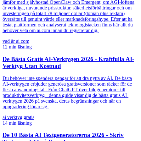
jämför med självhostad OpenClaw och Emergent, om AGI-löftena
är verkliga, nuvarande prisstruktur, säkerhetsförbättringar och om
investeringen på totalt 78 miljoner dollar (domän plus reklam)
översätts till genuint värde eller marknadsföringshype. Efter att ha
testat plattformen och analyserat teknologistacken finns här allt du
behöver veta om ai.com innan du registrerar dig.
vad är ai com
12
min läsning
De Bästa Gratis AI-Verktygen 2026 - Kraftfulla AI-
Verktyg Utan Kostnad
Du behöver inte spendera pengar för att dra nytta av AI. De bästa
AI-verktygen erbjuder generösa gratisversioner som räcker för de
flesta användningsfall. Från ChatGPT över bildgeneratorer till
produktivitetsverktyg - denna guide visar dig de bästa gratis AI-
verktygen 2026 på svenska, deras begränsningar och när en
uppgradering lönar sig.
ai verktyg gratis
14
min läsning
De 10 Bästa AI Textgeneratorerna 2026 - Skriv