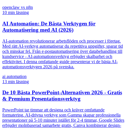
openclaw vs n8n
10
min läsning
AI Automation: De Bästa Verktygen för
Automatisering med AI (2026)
AI-automation revolutionerar arbetsflöden och processer i företag.
Med rätt AI-verktyg automatiserar du repetitiva uppgifter, sparar tid
och minskar fel. Från e-postautomatisering över databehandling till
kundservice - AI-automationsverktyg erbjuder skalbarhet och
effektivitet. I denna omfattande guide presenterar vi de bästa AI-
automationsverktygen 2026 på svenska.
ai automation
13
min läsning
De 10 Bästa PowerPoint-Alternativen 2026 - Gratis
& Premium Presentationsverktyg
PowerPoint tar timmar att designa och kräver omfattande
formatering. AI-drivna verktyg som Gamma skapar professionella
presentationer på 5-10 minuter istället för 2-4 timmar, Google Slides
erbjuder molnbaserad samarbete gratis, Canva kombinerar design-