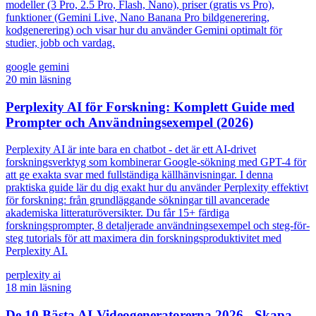
modeller (3 Pro, 2.5 Pro, Flash, Nano), priser (gratis vs Pro),
funktioner (Gemini Live, Nano Banana Pro bildgenerering,
kodgenerering) och visar hur du använder Gemini optimalt för
studier, jobb och vardag.
google gemini
20
min läsning
Perplexity AI för Forskning: Komplett Guide med
Prompter och Användningsexempel (2026)
Perplexity AI är inte bara en chatbot - det är ett AI-drivet
forskningsverktyg som kombinerar Google-sökning med GPT-4 för
att ge exakta svar med fullständiga källhänvisningar. I denna
praktiska guide lär du dig exakt hur du använder Perplexity effektivt
för forskning: från grundläggande sökningar till avancerade
akademiska litteraturöversikter. Du får 15+ färdiga
forskningsprompter, 8 detaljerade användningsexempel och steg-för-
steg tutorials för att maximera din forskningsproduktivitet med
Perplexity AI.
perplexity ai
18
min läsning
De 10 Bästa AI-Videogeneratorerna 2026 - Skapa