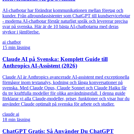
AI-chatbotar har förändrat kommunikationen mellan företag och
kunder. Från allroundassistenter som ChatGPT till kundservicebotar
- moderna AI-chatbotar förstår naturligt språk och levererar precisa
svar på svenska. Här är de 10 bästa AI-chatbotarna med deras
styrkor i jämförelse.
ai chatbot
15
min läsning
Claude AI på Svenska: Komplett Guide till
Anthropics AI-Assistent (2026)
Claude AI är Anthropics avancerade AI-assistent med exceptionella
förmågor inom textanalys, kodning och långa konversationer på
svenska. Med Claude Opus, Claude Sonnet och Claude Haiku får
du tre kraftfulla modeller för olika användningsfall. I denna guide
förklarar vi alla Claude-modeller, priser, funktioner och visar hur du
använder Claude optimalt på svenska för arbete och studier.
claude ai
18
min läsning
ChatGPT Gratis: Så Använder Du ChatGPT