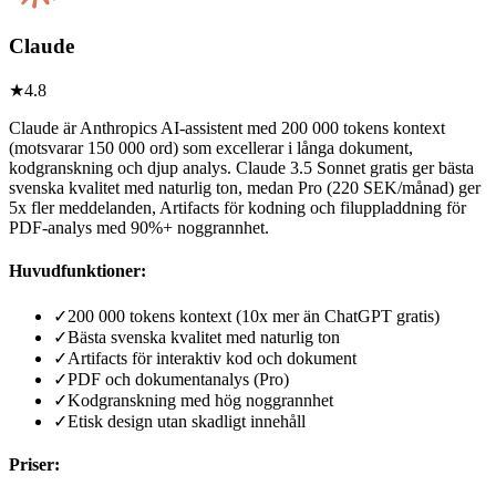
Claude
★
4.8
Claude är Anthropics AI-assistent med 200 000 tokens kontext
(motsvarar 150 000 ord) som excellerar i långa dokument,
kodgranskning och djup analys. Claude 3.5 Sonnet gratis ger bästa
svenska kvalitet med naturlig ton, medan Pro (220 SEK/månad) ger
5x fler meddelanden, Artifacts för kodning och filuppladdning för
PDF-analys med 90%+ noggrannhet.
Huvudfunktioner:
✓
200 000 tokens kontext (10x mer än ChatGPT gratis)
✓
Bästa svenska kvalitet med naturlig ton
✓
Artifacts för interaktiv kod och dokument
✓
PDF och dokumentanalys (Pro)
✓
Kodgranskning med hög noggrannhet
✓
Etisk design utan skadligt innehåll
Priser: