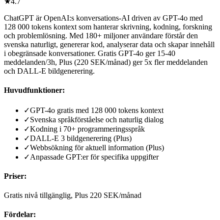
★
4.7
ChatGPT är OpenAI:s konversations-AI driven av GPT-4o med
128 000 tokens kontext som hanterar skrivning, kodning, forskning
och problemlösning. Med 180+ miljoner användare förstår den
svenska naturligt, genererar kod, analyserar data och skapar innehåll
i obegränsade konversationer. Gratis GPT-4o ger 15-40
meddelanden/3h, Plus (220 SEK/månad) ger 5x fler meddelanden
och DALL-E bildgenerering.
Huvudfunktioner:
✓
GPT-4o gratis med 128 000 tokens kontext
✓
Svenska språkförståelse och naturlig dialog
✓
Kodning i 70+ programmeringsspråk
✓
DALL-E 3 bildgenerering (Plus)
✓
Webbsökning för aktuell information (Plus)
✓
Anpassade GPT:er för specifika uppgifter
Priser:
Gratis nivå tillgänglig, Plus 220 SEK/månad
Fördelar: