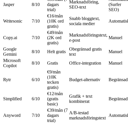
Marknadsföring,
Jasper
8/10
dagars
(Surfer
SEO-text
trial)
SEO)
€16/mån
Snabb bloggtext,
Writesonic
7/10
(10K ord
Automatis
sociala medier
gratis)
€49/mån
Marknadsföringstext,
Copy.ai
7/10
(2K ord
Manuel
e-post
gratis)
Google
Obegränsad gratis
8/10
Helt gratis
Manuel
Gemini
text
Microsoft
8/10
Gratis
Office-integration
Manuel
Copilot
€9/mån
(10K
Rytr
6/10
Budget-alternativ
Begränsad
tecken
gratis)
€12/mån
Grafik + text
Simplified
6/10
(gratis
Begränsad
kombinerat
basic)
€39/mån (7
A/B-testad
Anyword
7/10
dagars
Automatis
marknadsföringstext
trial)