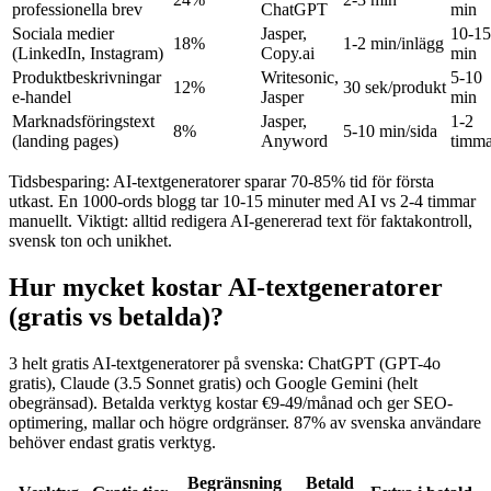
professionella brev
ChatGPT
min
Sociala medier
Jasper,
10-15
18%
1-2 min/inlägg
(LinkedIn, Instagram)
Copy.ai
min
Produktbeskrivningar
Writesonic,
5-10
12%
30 sek/produkt
e-handel
Jasper
min
Marknadsföringstext
Jasper,
1-2
8%
5-10 min/sida
(landing pages)
Anyword
timma
Tidsbesparing: AI-textgeneratorer sparar 70-85% tid för första
utkast. En 1000-ords blogg tar 10-15 minuter med AI vs 2-4 timmar
manuellt. Viktigt: alltid redigera AI-genererad text för faktakontroll,
svensk ton och unikhet.
Hur mycket kostar AI-textgeneratorer
(gratis vs betalda)?
3 helt gratis AI-textgeneratorer på svenska: ChatGPT (GPT-4o
gratis), Claude (3.5 Sonnet gratis) och Google Gemini (helt
obegränsad). Betalda verktyg kostar €9-49/månad och ger SEO-
optimering, mallar och högre ordgränser. 87% av svenska användare
behöver endast gratis verktyg.
Begränsning
Betald