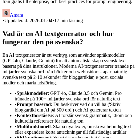
från gratis till enterprise, och best practices för prompt-engineering.
Amara
•
Uppdaterad:
2026-01-04
•
17
min läsning
Vad är en AI textgenerator och hur
fungerar den på svenska?
En AI textgenerator är ett verktyg som använder språkmodeller
(GPT-4o, Claude, Gemini) för att automatiskt skapa svensk text
baserat på dina instruktioner. Moderna AI-textgeneratorer tränade på
miljarder svenska ord från böcker och webbsidor skapar naturlig
svenska text på 2-10 sekunder för bloggartiklar, e-post, sociala
medier och marknadsföring.
•
Språkmodeller
: GPT-4o, Claude 3.5 och Gemini Pro
tränade på 100+ miljarder svenska ord för naturlig text
•
Prompt-baserad
: Du beskriver vad du vill ha ('Skriv
bloggartikl om AI på 500 ord') och AI genererar texten
•
Kontextförståelse
: AI förstår svensk grammatik, idiom och
kulturella referenser för naturlig ton
•
Multifunktionell
: Skapa nya texter, omskriva befintlig text
eller expandera korta anteckningar till fullständiga artiklar
•
SEO-optimering
: Specialiserade verktyg (Jasper,