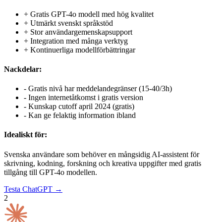
+
Gratis GPT-4o modell med hög kvalitet
+
Utmärkt svenskt språkstöd
+
Stor användargemenskapsupport
+
Integration med många verktyg
+
Kontinuerliga modellförbättringar
Nackdelar:
-
Gratis nivå har meddelandegränser (15-40/3h)
-
Ingen internetåtkomst i gratis version
-
Kunskap cutoff april 2024 (gratis)
-
Kan ge felaktig information ibland
Idealiskt för:
Svenska användare som behöver en mångsidig AI-assistent för
skrivning, kodning, forskning och kreativa uppgifter med gratis
tillgång till GPT-4o modellen.
Testa
ChatGPT
→
2