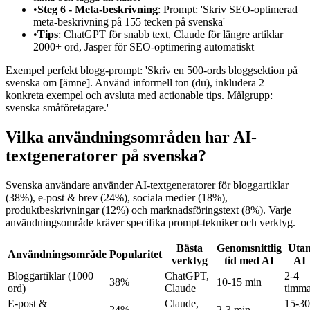
•
Steg 6 - Meta-beskrivning
: Prompt: 'Skriv SEO-optimerad
meta-beskrivning på 155 tecken på svenska'
•
Tips
: ChatGPT för snabb text, Claude för längre artiklar
2000+ ord, Jasper för SEO-optimering automatiskt
Exempel perfekt blogg-prompt: 'Skriv en 500-ords bloggsektion på
svenska om [ämne]. Använd informell ton (du), inkludera 2
konkreta exempel och avsluta med actionable tips. Målgrupp:
svenska småföretagare.'
Vilka användningsområden har AI-
textgeneratorer på svenska?
Svenska användare använder AI-textgeneratorer för bloggartiklar
(38%), e-post & brev (24%), sociala medier (18%),
produktbeskrivningar (12%) och marknadsföringstext (8%). Varje
användningsområde kräver specifika prompt-tekniker och verktyg.
Bästa
Genomsnittlig
Uta
Användningsområde
Popularitet
verktyg
tid med AI
AI
Bloggartiklar (1000
ChatGPT,
2-4
38%
10-15 min
ord)
Claude
timma
E-post &
Claude,
15-30
24%
2-3 min