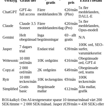
Verktyg
Gratis tier
Extra i betald
gratis
pris
5x fler
GPT-4o
Färre
€20/mån
ChatGPT
meddelanden,
full access
meddelanden/3h
(Plus)
DALL-E
5x fler
Claude 3.5
Färre
€20/mån
Claude
meddelanden,
Sonnet
meddelanden/dag
(Pro)
Opus-modell
Helt
Inga
€0 - allt
Gemini
N/A
obegränsad
begränsningar
gratis
100K ord, SEO-
7 dagars
Jasper
Endast trial
€39/mån
surfer,
trial
varumärkesröst
10 000
Obegränsade
Writesonic
10K ordgräns
€16/mån
ord/mån
ord, GPT-4
2 000
Obegränsade
Copy.ai
2K ordgräns
€49/mån
ord/mån
ord, teams
10 000
100K
Rytr
10K teckengräns
€9/mån
tecken/mån
tecken/mån
Gratis
Begränsade
Alla mallar,
Simplified
€12/mån
basic
mallar
grafik
ROI-kalkyl: Om AI-textgenerator sparar 10 timmar/månad värt 200
SEK/timme = 2 000 SEK/månad. Jasper (€39/mån ≈ 430 SEK) eller