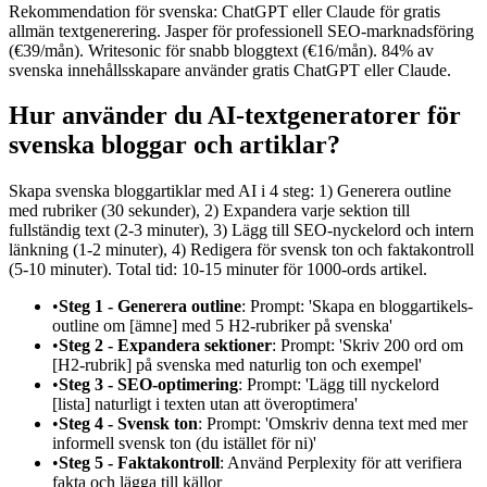
Rekommendation för svenska: ChatGPT eller Claude för gratis
allmän textgenerering. Jasper för professionell SEO-marknadsföring
(€39/mån). Writesonic för snabb bloggtext (€16/mån). 84% av
svenska innehållsskapare använder gratis ChatGPT eller Claude.
Hur använder du AI-textgeneratorer för
svenska bloggar och artiklar?
Skapa svenska bloggartiklar med AI i 4 steg: 1) Generera outline
med rubriker (30 sekunder), 2) Expandera varje sektion till
fullständig text (2-3 minuter), 3) Lägg till SEO-nyckelord och intern
länkning (1-2 minuter), 4) Redigera för svensk ton och faktakontroll
(5-10 minuter). Total tid: 10-15 minuter för 1000-ords artikel.
•
Steg 1 - Generera outline
: Prompt: 'Skapa en bloggartikels-
outline om [ämne] med 5 H2-rubriker på svenska'
•
Steg 2 - Expandera sektioner
: Prompt: 'Skriv 200 ord om
[H2-rubrik] på svenska med naturlig ton och exempel'
•
Steg 3 - SEO-optimering
: Prompt: 'Lägg till nyckelord
[lista] naturligt i texten utan att överoptimera'
•
Steg 4 - Svensk ton
: Prompt: 'Omskriv denna text med mer
informell svensk ton (du istället för ni)'
•
Steg 5 - Faktakontroll
: Använd Perplexity för att verifiera
fakta och lägga till källor