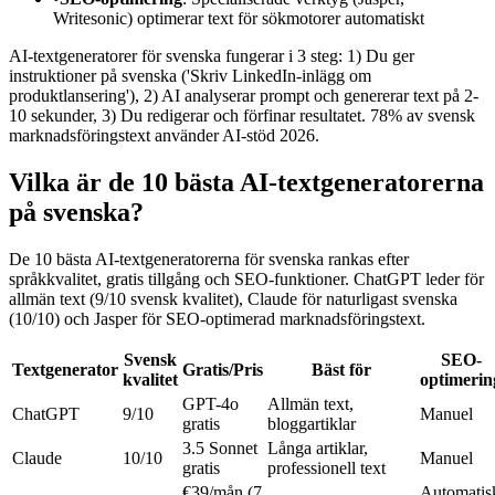
Writesonic) optimerar text för sökmotorer automatiskt
AI-textgeneratorer för svenska fungerar i 3 steg: 1) Du ger
instruktioner på svenska ('Skriv LinkedIn-inlägg om
produktlansering'), 2) AI analyserar prompt och genererar text på 2-
10 sekunder, 3) Du redigerar och förfinar resultatet. 78% av svensk
marknadsföringstext använder AI-stöd 2026.
Vilka är de 10 bästa AI-textgeneratorerna
på svenska?
De 10 bästa AI-textgeneratorerna för svenska rankas efter
språkkvalitet, gratis tillgång och SEO-funktioner. ChatGPT leder för
allmän text (9/10 svensk kvalitet), Claude för naturligast svenska
(10/10) och Jasper för SEO-optimerad marknadsföringstext.
Svensk
SEO-
Textgenerator
Gratis/Pris
Bäst för
kvalitet
optimerin
GPT-4o
Allmän text,
ChatGPT
9/10
Manuel
gratis
bloggartiklar
3.5 Sonnet
Långa artiklar,
Claude
10/10
Manuel
gratis
professionell text
€39/mån (7
Automatis