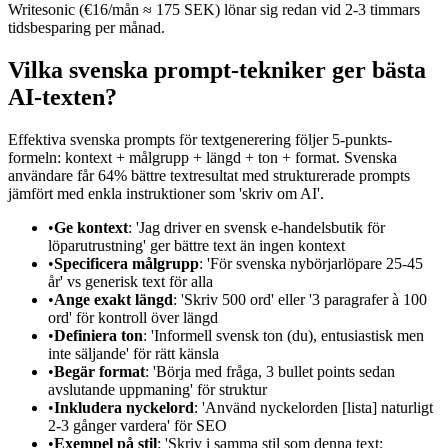
Writesonic (€16/mån ≈ 175 SEK) lönar sig redan vid 2-3 timmars
tidsbesparing per månad.
Vilka svenska prompt-tekniker ger bästa
AI-texten?
Effektiva svenska prompts för textgenerering följer 5-punkts-
formeln: kontext + målgrupp + längd + ton + format. Svenska
användare får 64% bättre textresultat med strukturerade prompts
jämfört med enkla instruktioner som 'skriv om AI'.
•
Ge kontext
: 'Jag driver en svensk e-handelsbutik för
löparutrustning' ger bättre text än ingen kontext
•
Specificera målgrupp
: 'För svenska nybörjarlöpare 25-45
år' vs generisk text för alla
•
Ange exakt längd
: 'Skriv 500 ord' eller '3 paragrafer à 100
ord' för kontroll över längd
•
Definiera ton
: 'Informell svensk ton (du), entusiastisk men
inte säljande' för rätt känsla
•
Begär format
: 'Börja med fråga, 3 bullet points sedan
avslutande uppmaning' för struktur
•
Inkludera nyckelord
: 'Använd nyckelorden [lista] naturligt
2-3 gånger vardera' för SEO
•
Exempel på stil
: 'Skriv i samma stil som denna text: