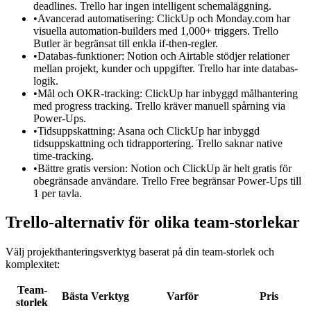
deadlines. Trello har ingen intelligent schemaläggning.
•
Avancerad automatisering: ClickUp och Monday.com har
visuella automation-builders med 1,000+ triggers. Trello
Butler är begränsat till enkla if-then-regler.
•
Databas-funktioner: Notion och Airtable stödjer relationer
mellan projekt, kunder och uppgifter. Trello har inte databas-
logik.
•
Mål och OKR-tracking: ClickUp har inbyggd målhantering
med progress tracking. Trello kräver manuell spårning via
Power-Ups.
•
Tidsuppskattning: Asana och ClickUp har inbyggd
tidsuppskattning och tidrapportering. Trello saknar native
time-tracking.
•
Bättre gratis version: Notion och ClickUp är helt gratis för
obegränsade användare. Trello Free begränsar Power-Ups till
1 per tavla.
Trello-alternativ för olika team-storlekar
Välj projekthanteringsverktyg baserat på din team-storlek och
komplexitet:
Team-
Bästa Verktyg
Varför
Pris
storlek