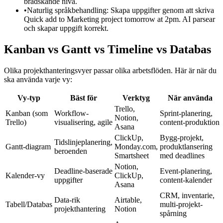
brådskande nivå.
•
Naturlig språkbehandling: Skapa uppgifter genom att skriva
Quick add to Marketing project tomorrow at 2pm. AI parsear
och skapar uppgift korrekt.
Kanban vs Gantt vs Timeline vs Databas
Olika projekthanteringsvyer passar olika arbetsflöden. Här är när du
ska använda varje vy:
Vy-typ
Bäst för
Verktyg
När använda
Trello,
Kanban (som
Workflow-
Sprint-planering,
Notion,
Trello)
visualisering, agile
content-produktion
Asana
ClickUp,
Bygg-projekt,
Tidslinjeplanering,
Gantt-diagram
Monday.com,
produktlansering
beroenden
Smartsheet
med deadlines
Notion,
Deadline-baserade
Event-planering,
Kalender-vy
ClickUp,
uppgifter
content-kalender
Asana
CRM, inventarie,
Data-rik
Airtable,
Tabell/Databas
multi-projekt-
projekthantering
Notion
spårning