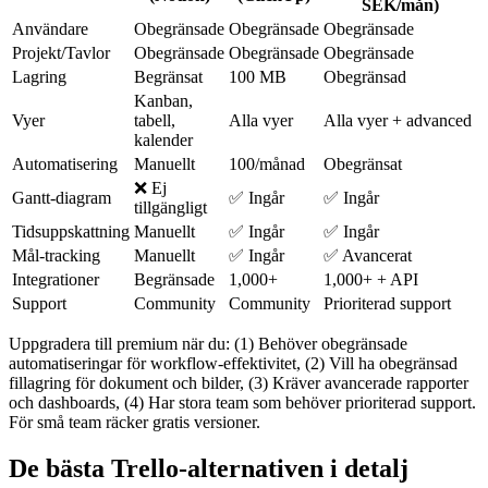
SEK/mån)
Användare
Obegränsade
Obegränsade
Obegränsade
Projekt/Tavlor
Obegränsade
Obegränsade
Obegränsade
Lagring
Begränsat
100 MB
Obegränsad
Kanban,
Vyer
tabell,
Alla vyer
Alla vyer + advanced
kalender
Automatisering
Manuellt
100/månad
Obegränsat
❌ Ej
Gantt-diagram
✅ Ingår
✅ Ingår
tillgängligt
Tidsuppskattning
Manuellt
✅ Ingår
✅ Ingår
Mål-tracking
Manuellt
✅ Ingår
✅ Avancerat
Integrationer
Begränsade
1,000+
1,000+ + API
Support
Community
Community
Prioriterad support
Uppgradera till premium när du: (1) Behöver obegränsade
automatiseringar för workflow-effektivitet, (2) Vill ha obegränsad
fillagring för dokument och bilder, (3) Kräver avancerade rapporter
och dashboards, (4) Har stora team som behöver prioriterad support.
För små team räcker gratis versioner.
De bästa Trello-alternativen i detalj