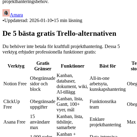
projekthanteringsbehov.
Amara
•
Uppdaterad:
2026-01-10
•
15
min läsning
De 5 bästa gratis Trello-alternativen
Du behöver inte betala för kraftfull projekthantering. Dessa 5
verktyg erbjuder professionella funktioner gratis:
Gratis
Te
Verktyg
Funktioner
Bäst för
Gränser
sto
Kanban,
Obegränsade
All-in-one
databaser,
Notion Free
sidor och
arbetsyta,
Obeg
dokument, wiki,
block
kunskapshantering
AI-tillägg
Kanban, lista,
ClickUp
Obegränsade
Funktionsrika
Gantt, 100+
Obeg
Free
uppgifter
team
vyer, mål
15
Kanban, lista,
Enklare
Asana Free
användare
tidslinje,
Max 
projekthantering
max
samarbete
Kanban +
1,000 rader
Data-intensiva