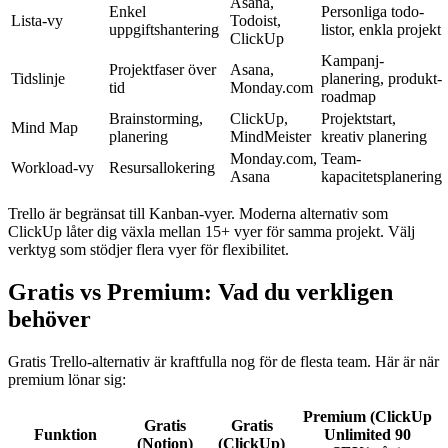
Asana,
Enkel
Personliga todo-
Lista-vy
Todoist,
uppgiftshantering
listor, enkla projekt
ClickUp
Kampanj-
Projektfaser över
Asana,
Tidslinje
planering, produkt-
tid
Monday.com
roadmap
Brainstorming,
ClickUp,
Projektstart,
Mind Map
planering
MindMeister
kreativ planering
Monday.com,
Team-
Workload-vy
Resursallokering
Asana
kapacitetsplanering
Trello är begränsat till Kanban-vyer. Moderna alternativ som
ClickUp låter dig växla mellan 15+ vyer för samma projekt. Välj
verktyg som stödjer flera vyer för flexibilitet.
Gratis vs Premium: Vad du verkligen
behöver
Gratis Trello-alternativ är kraftfulla nog för de flesta team. Här är när
premium lönar sig:
Premium (ClickUp
Gratis
Gratis
Funktion
Unlimited 90
(Notion)
(ClickUp)