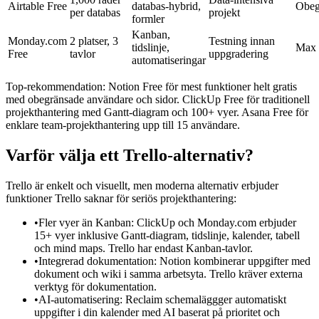
Airtable Free
databas-hybrid,
Obeg
per databas
projekt
formler
Kanban,
Monday.com
2 platser, 3
Testning innan
tidslinje,
Max 
Free
tavlor
uppgradering
automatiseringar
Top-rekommendation: Notion Free för mest funktioner helt gratis
med obegränsade användare och sidor. ClickUp Free för traditionell
projekthantering med Gantt-diagram och 100+ vyer. Asana Free för
enklare team-projekthantering upp till 15 användare.
Varför välja ett Trello-alternativ?
Trello är enkelt och visuellt, men moderna alternativ erbjuder
funktioner Trello saknar för seriös projekthantering:
•
Fler vyer än Kanban: ClickUp och Monday.com erbjuder
15+ vyer inklusive Gantt-diagram, tidslinje, kalender, tabell
och mind maps. Trello har endast Kanban-tavlor.
•
Integrerad dokumentation: Notion kombinerar uppgifter med
dokument och wiki i samma arbetsyta. Trello kräver externa
verktyg för dokumentation.
•
AI-automatisering: Reclaim schemaläggger automatiskt
uppgifter i din kalender med AI baserat på prioritet och