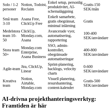
Enkel setup, personlig
Solo / 1-2
Notion, Todoist,
Gratis-150
produktivitet, AI-
personer
Reclaim
SEK/mån
schemaläggning
Enkelt samarbete,
Små team
Asana Free,
gratis obegränsat,
Gratis
3-10
ClickUp Free
minimal inlärning
Medelstora
ClickUp,
Avancerade vyer,
100-400
team 10-
Monday.com,
automatisering,
SEK/användare
50
Asana
rapportering
SSO, admin-
Monday.com
Stora team
kontroller,
400-800
Enterprise,
50+
obegränsade
SEK/användare
Asana Business
automatiseringar
Sprint-planering,
Jira, ClickUp,
0-600
Agile-team
backlogs, velocity
Linear
SEK/användare
charts
Notion,
Visuell planering,
Kreativa
Gratis-500
Airtable,
resurshantering,
team
SEK/användare
Monday.com
content-kalender
AI-drivna projekthanteringsverktyg:
Framtiden är här