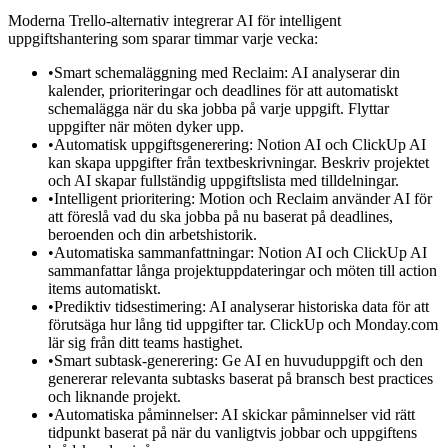
Moderna Trello-alternativ integrerar AI för intelligent
uppgiftshantering som sparar timmar varje vecka:
•
Smart schemaläggning med Reclaim: AI analyserar din
kalender, prioriteringar och deadlines för att automatiskt
schemalägga när du ska jobba på varje uppgift. Flyttar
uppgifter när möten dyker upp.
•
Automatisk uppgiftsgenerering: Notion AI och ClickUp AI
kan skapa uppgifter från textbeskrivningar. Beskriv projektet
och AI skapar fullständig uppgiftslista med tilldelningar.
•
Intelligent prioritering: Motion och Reclaim använder AI för
att föreslå vad du ska jobba på nu baserat på deadlines,
beroenden och din arbetshistorik.
•
Automatiska sammanfattningar: Notion AI och ClickUp AI
sammanfattar långa projektuppdateringar och möten till action
items automatiskt.
•
Prediktiv tidsestimering: AI analyserar historiska data för att
förutsäga hur lång tid uppgifter tar. ClickUp och Monday.com
lär sig från ditt teams hastighet.
•
Smart subtask-generering: Ge AI en huvuduppgift och den
genererar relevanta subtasks baserat på bransch best practices
och liknande projekt.
•
Automatiska påminnelser: AI skickar påminnelser vid rätt
tidpunkt baserat på när du vanligtvis jobbar och uppgiftens