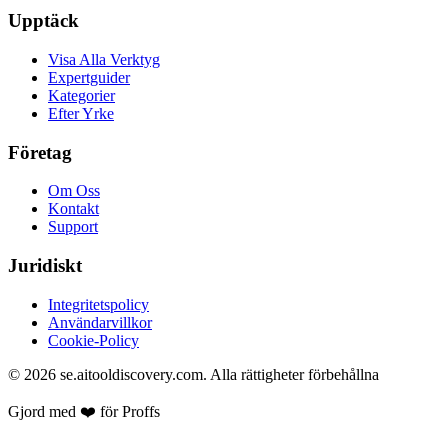
Upptäck
Visa Alla Verktyg
Expertguider
Kategorier
Efter Yrke
Företag
Om Oss
Kontakt
Support
Juridiskt
Integritetspolicy
Användarvillkor
Cookie-Policy
©
2026
se.aitooldiscovery.com.
Alla rättigheter förbehållna
Gjord med ❤️ för Proffs