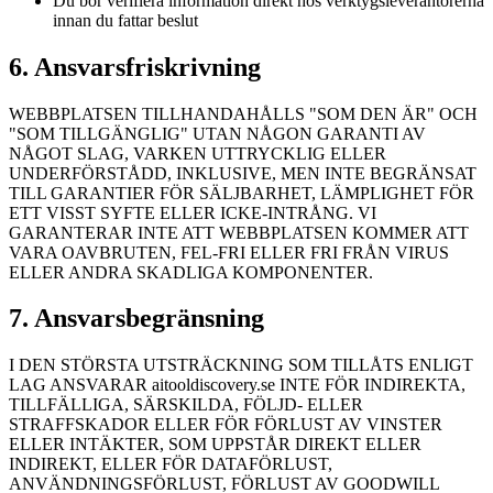
Du bör verifiera information direkt hos verktygsleverantörerna
innan du fattar beslut
6. Ansvarsfriskrivning
WEBBPLATSEN TILLHANDAHÅLLS "SOM DEN ÄR" OCH
"SOM TILLGÄNGLIG" UTAN NÅGON GARANTI AV
NÅGOT SLAG, VARKEN UTTRYCKLIG ELLER
UNDERFÖRSTÅDD, INKLUSIVE, MEN INTE BEGRÄNSAT
TILL GARANTIER FÖR SÄLJBARHET, LÄMPLIGHET FÖR
ETT VISST SYFTE ELLER ICKE-INTRÅNG. VI
GARANTERAR INTE ATT WEBBPLATSEN KOMMER ATT
VARA OAVBRUTEN, FEL-FRI ELLER FRI FRÅN VIRUS
ELLER ANDRA SKADLIGA KOMPONENTER.
7. Ansvarsbegränsning
I DEN STÖRSTA UTSTRÄCKNING SOM TILLÅTS ENLIGT
LAG ANSVARAR aitooldiscovery.se INTE FÖR INDIREKTA,
TILLFÄLLIGA, SÄRSKILDA, FÖLJD- ELLER
STRAFFSKADOR ELLER FÖR FÖRLUST AV VINSTER
ELLER INTÄKTER, SOM UPPSTÅR DIREKT ELLER
INDIREKT, ELLER FÖR DATAFÖRLUST,
ANVÄNDNINGSFÖRLUST, FÖRLUST AV GOODWILL