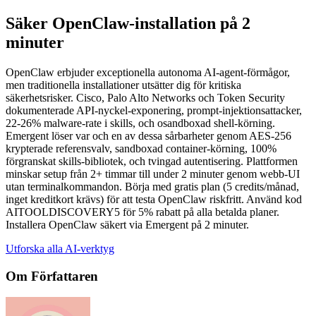
Säker OpenClaw-installation på 2
minuter
OpenClaw erbjuder exceptionella autonoma AI-agent-förmågor,
men traditionella installationer utsätter dig för kritiska
säkerhetsrisker. Cisco, Palo Alto Networks och Token Security
dokumenterade API-nyckel-exponering, prompt-injektionsattacker,
22-26% malware-rate i skills, och osandboxad shell-körning.
Emergent löser var och en av dessa sårbarheter genom AES-256
krypterade referensvalv, sandboxad container-körning, 100%
förgranskat skills-bibliotek, och tvingad autentisering. Plattformen
minskar setup från 2+ timmar till under 2 minuter genom webb-UI
utan terminalkommandon. Börja med gratis plan (5 credits/månad,
inget kreditkort krävs) för att testa OpenClaw riskfritt. Använd kod
AITOOLDISCOVERY5 för 5% rabatt på alla betalda planer.
Installera OpenClaw säkert via Emergent på 2 minuter.
Utforska alla AI-verktyg
Om Författaren