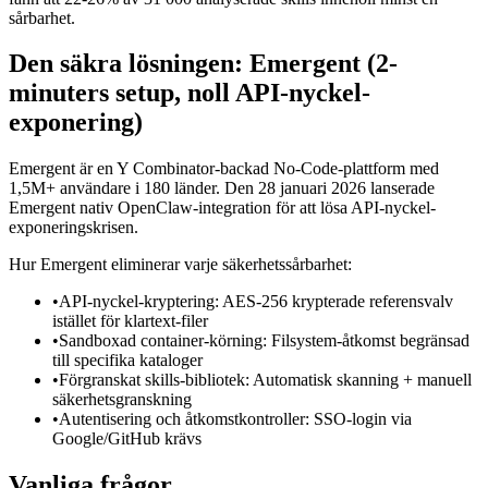
sårbarhet.
Den säkra lösningen: Emergent (2-
minuters setup, noll API-nyckel-
exponering)
Emergent är en Y Combinator-backad No-Code-plattform med
1,5M+ användare i 180 länder. Den 28 januari 2026 lanserade
Emergent nativ OpenClaw-integration för att lösa API-nyckel-
exponeringskrisen.
Hur Emergent eliminerar varje säkerhetssårbarhet:
•
API-nyckel-kryptering: AES-256 krypterade referensvalv
istället för klartext-filer
•
Sandboxad container-körning: Filsystem-åtkomst begränsad
till specifika kataloger
•
Förgranskat skills-bibliotek: Automatisk skanning + manuell
säkerhetsgranskning
•
Autentisering och åtkomstkontroller: SSO-login via
Google/GitHub krävs
Vanliga frågor