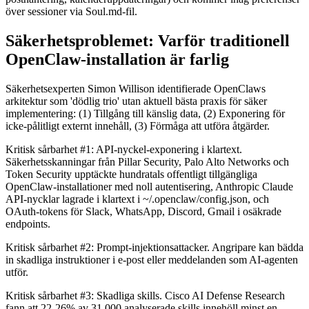
över sessioner via Soul.md-fil.
Säkerhetsproblemet: Varför traditionell
OpenClaw-installation är farlig
Säkerhetsexperten Simon Willison identifierade OpenClaws
arkitektur som 'dödlig trio' utan aktuell bästa praxis för säker
implementering: (1) Tillgång till känslig data, (2) Exponering för
icke-pålitligt externt innehåll, (3) Förmåga att utföra åtgärder.
Kritisk sårbarhet #1: API-nyckel-exponering i klartext.
Säkerhetsskanningar från Pillar Security, Palo Alto Networks och
Token Security upptäckte hundratals offentligt tillgängliga
OpenClaw-installationer med noll autentisering, Anthropic Claude
API-nycklar lagrade i klartext i ~/.openclaw/config.json, och
OAuth-tokens för Slack, WhatsApp, Discord, Gmail i osäkrade
endpoints.
Kritisk sårbarhet #2: Prompt-injektionsattacker. Angripare kan bädda
in skadliga instruktioner i e-post eller meddelanden som AI-agenten
utför.
Kritisk sårbarhet #3: Skadliga skills. Cisco AI Defense Research
fann att 22-26% av 31 000 analyserade skills innehöll minst en