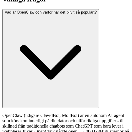
Vad är OpenClaw och varför har det blivit så populärt?
OpenClaw (tidigare ClawdBot, MoltBot) är en autonom AI-agent
som körs kontinuerligt på din dator och utför riktiga uppgifter - till
skillnad från traditionella chatbots som ChatGPT som bara lever i
webbläsar-flikar. OpenClaw nådde över 113 000 GitHub-stjärnor på