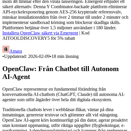
inom 48 timmar efter den virala lanseringen. Emergent erbjuder ett
säkert alternativ. Denna Y Combinator-backade plattform eliminerar
API-nyckelexponering genom AES-256 krypterade referensvalv,
minskar installationstiden från över 2 timmar till under 2 minuter och
implementerar sandboxad körning som blockerar skadliga skills.
Plattformen betjänar över 1,5 miljoner användare i 180 länder.
Installera OpenClaw säkert via Emergent
| Kod
AITOOLDISCOVERY5 för 5% rabatt
Amara
•
Uppdaterad:
2026-02-09
•
18
min läsning
OpenClaw: Från Chatbot till Autonom
AI-Agent
OpenClaw representerar en fundamental förändring från
konversationella AI-chatbots (ChatGPT, Claude) till autonoma AI-
agenter som utför åtgärder över hela ditt digitala ekosystem.
Traditionella chatbots lever i webbläsar-flikar, väntar på dina
inmatningar, genererar textsvar och glömmer allt vid stängning.
OpenClaw AI-agent körs kontinuerligt på din dator, agerar proaktivt
utan konstant uppmaning, utför riktiga uppgifter (flygbokningar, e-
posthantering, kalenderuppdateringar) och kommer ihåg preferenser