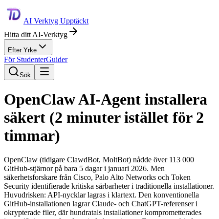
AI Verktyg Upptäckt
Hitta ditt AI-Verktyg
Efter Yrke
För Studenter
Guider
Sök
OpenClaw AI-Agent installera
säkert (2 minuter istället för 2
timmar)
OpenClaw (tidigare ClawdBot, MoltBot) nådde över 113 000
GitHub-stjärnor på bara 5 dagar i januari 2026. Men
säkerhetsforskare från Cisco, Palo Alto Networks och Token
Security identifierade kritiska sårbarheter i traditionella installationer.
Huvudrisken: API-nycklar lagras i klartext. Den konventionella
GitHub-installationen lagrar Claude- och ChatGPT-referenser i
okrypterade filer, där hundratals installationer komprometterades