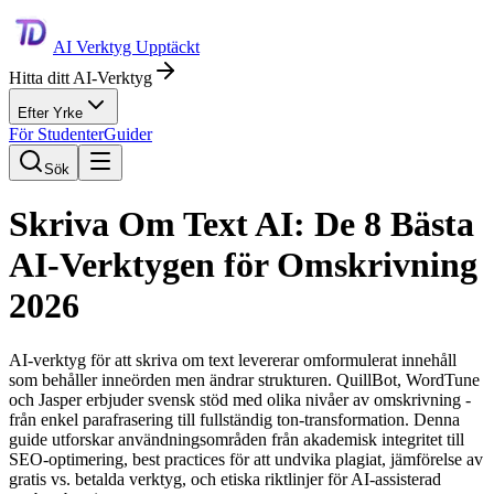
AI Verktyg Upptäckt
Hitta ditt AI-Verktyg
Efter Yrke
För Studenter
Guider
Sök
Skriva Om Text AI: De 8 Bästa
AI-Verktygen för Omskrivning
2026
AI-verktyg för att skriva om text levererar omformulerat innehåll
som behåller inneörden men ändrar strukturen. QuillBot, WordTune
och Jasper erbjuder svensk stöd med olika nivåer av omskrivning -
från enkel parafrasering till fullständig ton-transformation. Denna
guide utforskar användningsområden från akademisk integritet till
SEO-optimering, best practices för att undvika plagiat, jämförelse av
gratis vs. betalda verktyg, och etiska riktlinjer för AI-assisterad