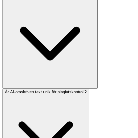
Är AI-omskriven text unik för plagiatskontroll?