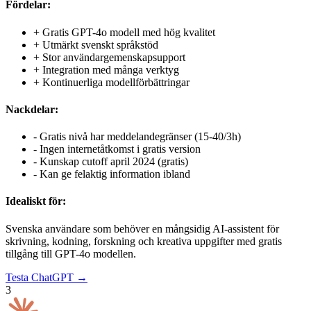
Fördelar:
+
Gratis GPT-4o modell med hög kvalitet
+
Utmärkt svenskt språkstöd
+
Stor användargemenskapsupport
+
Integration med många verktyg
+
Kontinuerliga modellförbättringar
Nackdelar:
-
Gratis nivå har meddelandegränser (15-40/3h)
-
Ingen internetåtkomst i gratis version
-
Kunskap cutoff april 2024 (gratis)
-
Kan ge felaktig information ibland
Idealiskt för:
Svenska användare som behöver en mångsidig AI-assistent för
skrivning, kodning, forskning och kreativa uppgifter med gratis
tillgång till GPT-4o modellen.
Testa
ChatGPT
→
3