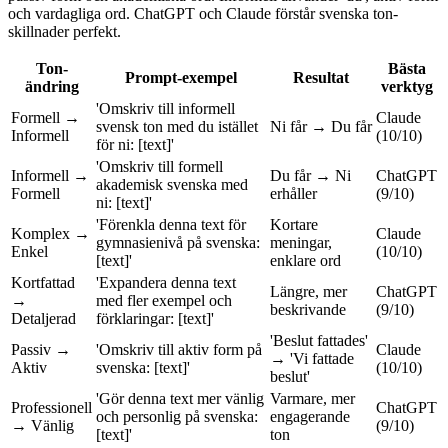
och vardagliga ord. ChatGPT och Claude förstår svenska ton-
skillnader perfekt.
Ton-
Bästa
Prompt-exempel
Resultat
ändring
verktyg
'Omskriv till informell
Formell →
Claude
svensk ton med du istället
Ni får → Du får
Informell
(10/10)
för ni: [text]'
'Omskriv till formell
Informell →
Du får → Ni
ChatGPT
akademisk svenska med
Formell
erhåller
(9/10)
ni: [text]'
'Förenkla denna text för
Kortare
Komplex →
Claude
gymnasienivå på svenska:
meningar,
Enkel
(10/10)
[text]'
enklare ord
Kortfattad
'Expandera denna text
Längre, mer
ChatGPT
→
med fler exempel och
beskrivande
(9/10)
Detaljerad
förklaringar: [text]'
'Beslut fattades'
Passiv →
'Omskriv till aktiv form på
Claude
→ 'Vi fattade
Aktiv
svenska: [text]'
(10/10)
beslut'
'Gör denna text mer vänlig
Varmare, mer
Professionell
ChatGPT
och personlig på svenska:
engagerande
→ Vänlig
(9/10)
[text]'
ton