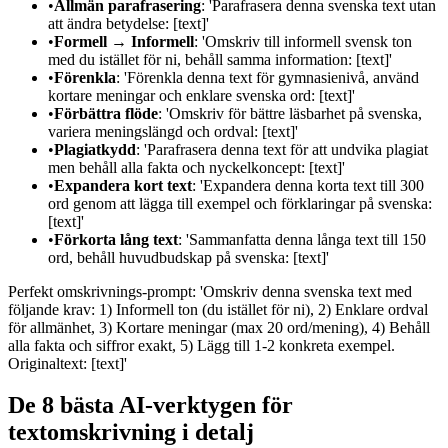
•
Allmän parafrasering
: 'Parafrasera denna svenska text utan
att ändra betydelse: [text]'
•
Formell → Informell
: 'Omskriv till informell svensk ton
med du istället för ni, behåll samma information: [text]'
•
Förenkla
: 'Förenkla denna text för gymnasienivå, använd
kortare meningar och enklare svenska ord: [text]'
•
Förbättra flöde
: 'Omskriv för bättre läsbarhet på svenska,
variera meningslängd och ordval: [text]'
•
Plagiatkydd
: 'Parafrasera denna text för att undvika plagiat
men behåll alla fakta och nyckelkoncept: [text]'
•
Expandera kort text
: 'Expandera denna korta text till 300
ord genom att lägga till exempel och förklaringar på svenska:
[text]'
•
Förkorta lång text
: 'Sammanfatta denna långa text till 150
ord, behåll huvudbudskap på svenska: [text]'
Perfekt omskrivnings-prompt: 'Omskriv denna svenska text med
följande krav: 1) Informell ton (du istället för ni), 2) Enklare ordval
för allmänhet, 3) Kortare meningar (max 20 ord/mening), 4) Behåll
alla fakta och siffror exakt, 5) Lägg till 1-2 konkreta exempel.
Originaltext: [text]'
De 8 bästa AI-verktygen för
textomskrivning i detalj