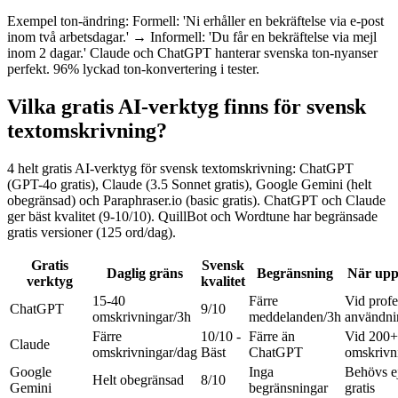
Exempel ton-ändring: Formell: 'Ni erhåller en bekräftelse via e-post
inom två arbetsdagar.' → Informell: 'Du får en bekräftelse via mejl
inom 2 dagar.' Claude och ChatGPT hanterar svenska ton-nyanser
perfekt. 96% lyckad ton-konvertering i tester.
Vilka gratis AI-verktyg finns för svensk
textomskrivning?
4 helt gratis AI-verktyg för svensk textomskrivning: ChatGPT
(GPT-4o gratis), Claude (3.5 Sonnet gratis), Google Gemini (helt
obegränsad) och Paraphraser.io (basic gratis). ChatGPT och Claude
ger bäst kvalitet (9-10/10). QuillBot och Wordtune har begränsade
gratis versioner (125 ord/dag).
Gratis
Svensk
Daglig gräns
Begränsning
När upp
verktyg
kvalitet
15-40
Färre
Vid profe
ChatGPT
9/10
omskrivningar/3h
meddelanden/3h
användni
Färre
10/10 -
Färre än
Vid 200+
Claude
omskrivningar/dag
Bäst
ChatGPT
omskrivn
Google
Inga
Behövs ej 
Helt obegränsad
8/10
Gemini
begränsningar
gratis