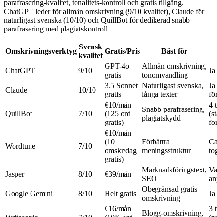
parafrasering-kvalitet, tonalitets-kontroll och gratis tillgång.
ChatGPT leder för allmän omskrivning (9/10 kvalitet), Claude för
naturligast svenska (10/10) och QuillBot för dedikerad snabb
parafrasering med plagiatskontroll.
Svensk
Omskrivningsverktyg
Gratis/Pris
Bäst för
kvalitet
GPT-4o
Allmän omskrivning,
ChatGPT
9/10
Ja
gratis
tonomvandling
3.5 Sonnet
Naturligast svenska,
Ja
Claude
10/10
gratis
långa texter
fö
€10/mån
4 
Snabb parafrasering,
QuillBot
7/10
(125 ord
(s
plagiatskydd
gratis)
fo
€10/mån
(10
Förbättra
Ca
Wordtune
7/10
omskr/dag
meningsstruktur
to
gratis)
Marknadsföringstext,
Va
Jasper
8/10
€39/mån
SEO
an
Obegränsad gratis
Google Gemini
8/10
Helt gratis
Ja
omskrivning
€16/mån
3 
Blogg-omskrivning,