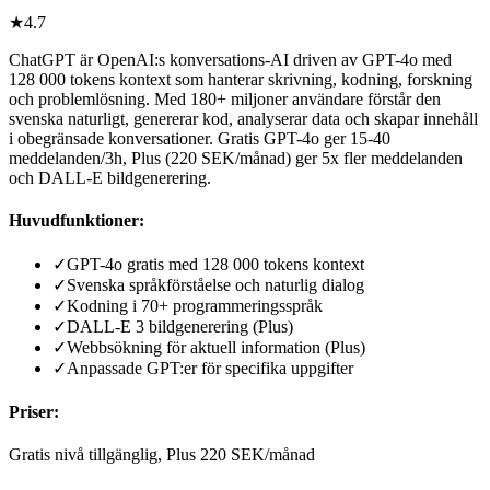
★
4.7
ChatGPT är OpenAI:s konversations-AI driven av GPT-4o med
128 000 tokens kontext som hanterar skrivning, kodning, forskning
och problemlösning. Med 180+ miljoner användare förstår den
svenska naturligt, genererar kod, analyserar data och skapar innehåll
i obegränsade konversationer. Gratis GPT-4o ger 15-40
meddelanden/3h, Plus (220 SEK/månad) ger 5x fler meddelanden
och DALL-E bildgenerering.
Huvudfunktioner:
✓
GPT-4o gratis med 128 000 tokens kontext
✓
Svenska språkförståelse och naturlig dialog
✓
Kodning i 70+ programmeringsspråk
✓
DALL-E 3 bildgenerering (Plus)
✓
Webbsökning för aktuell information (Plus)
✓
Anpassade GPT:er för specifika uppgifter
Priser:
Gratis nivå tillgänglig, Plus 220 SEK/månad