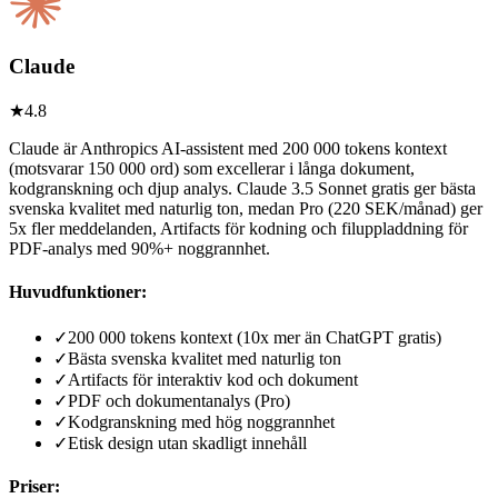
Claude
★
4.8
Claude är Anthropics AI-assistent med 200 000 tokens kontext
(motsvarar 150 000 ord) som excellerar i långa dokument,
kodgranskning och djup analys. Claude 3.5 Sonnet gratis ger bästa
svenska kvalitet med naturlig ton, medan Pro (220 SEK/månad) ger
5x fler meddelanden, Artifacts för kodning och filuppladdning för
PDF-analys med 90%+ noggrannhet.
Huvudfunktioner:
✓
200 000 tokens kontext (10x mer än ChatGPT gratis)
✓
Bästa svenska kvalitet med naturlig ton
✓
Artifacts för interaktiv kod och dokument
✓
PDF och dokumentanalys (Pro)
✓
Kodgranskning med hög noggrannhet
✓
Etisk design utan skadligt innehåll
Priser: