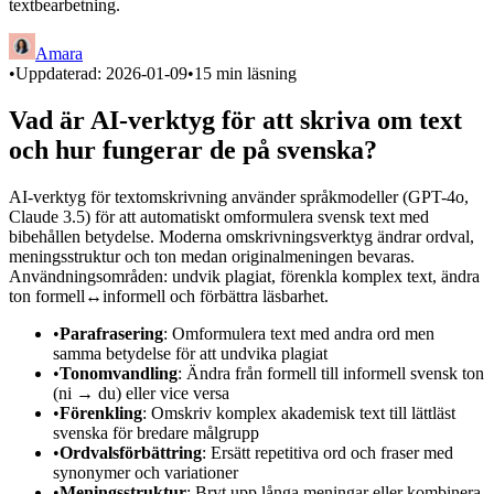
textbearbetning.
Amara
•
Uppdaterad:
2026-01-09
•
15
min läsning
Vad är AI-verktyg för att skriva om text
och hur fungerar de på svenska?
AI-verktyg för textomskrivning använder språkmodeller (GPT-4o,
Claude 3.5) för att automatiskt omformulera svensk text med
bibehållen betydelse. Moderna omskrivningsverktyg ändrar ordval,
meningsstruktur och ton medan originalmeningen bevaras.
Användningsområden: undvik plagiat, förenkla komplex text, ändra
ton formell↔informell och förbättra läsbarhet.
•
Parafrasering
: Omformulera text med andra ord men
samma betydelse för att undvika plagiat
•
Tonomvandling
: Ändra från formell till informell svensk ton
(ni → du) eller vice versa
•
Förenkling
: Omskriv komplex akademisk text till lättläst
svenska för bredare målgrupp
•
Ordvalsförbättring
: Ersätt repetitiva ord och fraser med
synonymer och variationer
•
Meningsstruktur
: Bryt upp långa meningar eller kombinera