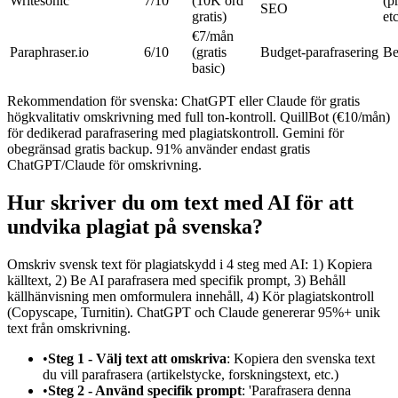
Writesonic
7/10
(10K ord
(p
SEO
gratis)
etc
€7/mån
Paraphraser.io
6/10
(gratis
Budget-parafrasering
Be
basic)
Rekommendation för svenska: ChatGPT eller Claude för gratis
högkvalitativ omskrivning med full ton-kontroll. QuillBot (€10/mån)
för dedikerad parafrasering med plagiatskontroll. Gemini för
obegränsad gratis backup. 91% använder endast gratis
ChatGPT/Claude för omskrivning.
Hur skriver du om text med AI för att
undvika plagiat på svenska?
Omskriv svensk text för plagiatskydd i 4 steg med AI: 1) Kopiera
källtext, 2) Be AI parafrasera med specifik prompt, 3) Behåll
källhänvisning men omformulera innehåll, 4) Kör plagiatskontroll
(Copyscape, Turnitin). ChatGPT och Claude genererar 95%+ unik
text från omskrivning.
•
Steg 1 - Välj text att omskriva
: Kopiera den svenska text
du vill parafrasera (artikelstycke, forskningstext, etc.)
•
Steg 2 - Använd specifik prompt
: 'Parafrasera denna