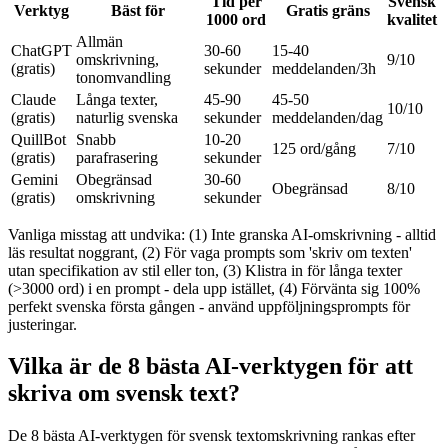
Tid per
Svensk
Verktyg
Bäst för
Gratis gräns
1000 ord
kvalitet
Allmän
ChatGPT
30-60
15-40
omskrivning,
9/10
(gratis)
sekunder
meddelanden/3h
tonomvandling
Claude
Långa texter,
45-90
45-50
10/10
(gratis)
naturlig svenska
sekunder
meddelanden/dag
QuillBot
Snabb
10-20
125 ord/gång
7/10
(gratis)
parafrasering
sekunder
Gemini
Obegränsad
30-60
Obegränsad
8/10
(gratis)
omskrivning
sekunder
Vanliga misstag att undvika: (1) Inte granska AI-omskrivning - alltid
läs resultat noggrant, (2) För vaga prompts som 'skriv om texten'
utan specifikation av stil eller ton, (3) Klistra in för långa texter
(>3000 ord) i en prompt - dela upp istället, (4) Förvänta sig 100%
perfekt svenska första gången - använd uppföljningsprompts för
justeringar.
Vilka är de 8 bästa AI-verktygen för att
skriva om svensk text?
De 8 bästa AI-verktygen för svensk textomskrivning rankas efter