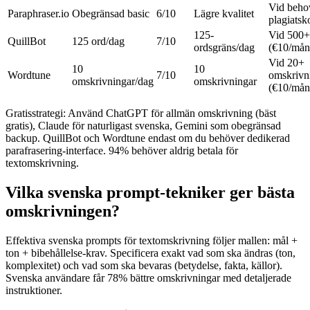
Vid beho
Paraphraser.io
Obegränsad basic
6/10
Lägre kvalitet
plagiatsk
125-
Vid 500+
QuillBot
125 ord/dag
7/10
ordsgräns/dag
(€10/mån
Vid 20+
10
10
Wordtune
7/10
omskrivn
omskrivningar/dag
omskrivningar
(€10/mån
Gratisstrategi: Använd ChatGPT för allmän omskrivning (bäst
gratis), Claude för naturligast svenska, Gemini som obegränsad
backup. QuillBot och Wordtune endast om du behöver dedikerad
parafrasering-interface. 94% behöver aldrig betala för
textomskrivning.
Vilka svenska prompt-tekniker ger bästa
omskrivningen?
Effektiva svenska prompts för textomskrivning följer mallen: mål +
ton + bibehållelse-krav. Specificera exakt vad som ska ändras (ton,
komplexitet) och vad som ska bevaras (betydelse, fakta, källor).
Svenska användare får 78% bättre omskrivningar med detaljerade
instruktioner.