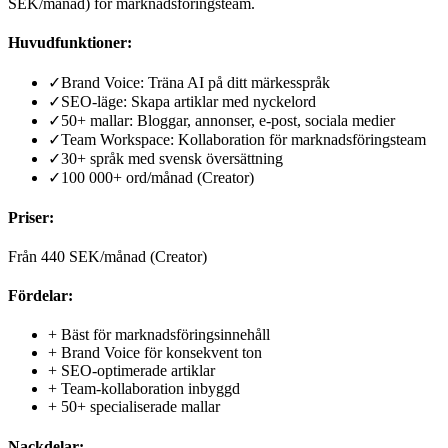
SEK/månad) för marknadsföringsteam.
Huvudfunktioner:
✓
Brand Voice: Träna AI på ditt märkesspråk
✓
SEO-läge: Skapa artiklar med nyckelord
✓
50+ mallar: Bloggar, annonser, e-post, sociala medier
✓
Team Workspace: Kollaboration för marknadsföringsteam
✓
30+ språk med svensk översättning
✓
100 000+ ord/månad (Creator)
Priser:
Från 440 SEK/månad (Creator)
Fördelar:
+
Bäst för marknadsföringsinnehåll
+
Brand Voice för konsekvent ton
+
SEO-optimerade artiklar
+
Team-kollaboration inbyggd
+
50+ specialiserade mallar
Nackdelar: