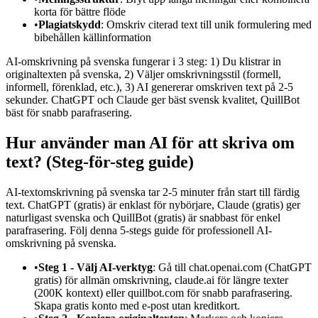
korta för bättre flöde
•
Plagiatskydd
: Omskriv citerad text till unik formulering med
bibehållen källinformation
AI-omskrivning på svenska fungerar i 3 steg: 1) Du klistrar in
originaltexten på svenska, 2) Väljer omskrivningsstil (formell,
informell, förenklad, etc.), 3) AI genererar omskriven text på 2-5
sekunder. ChatGPT och Claude ger bäst svensk kvalitet, QuillBot
bäst för snabb parafrasering.
Hur använder man AI för att skriva om
text? (Steg-för-steg guide)
AI-textomskrivning på svenska tar 2-5 minuter från start till färdig
text. ChatGPT (gratis) är enklast för nybörjare, Claude (gratis) ger
naturligast svenska och QuillBot (gratis) är snabbast för enkel
parafrasering. Följ denna 5-stegs guide för professionell AI-
omskrivning på svenska.
•
Steg 1 - Välj AI-verktyg
: Gå till chat.openai.com (ChatGPT
gratis) för allmän omskrivning, claude.ai för längre texter
(200K kontext) eller quillbot.com för snabb parafrasering.
Skapa gratis konto med e-post utan kreditkort.