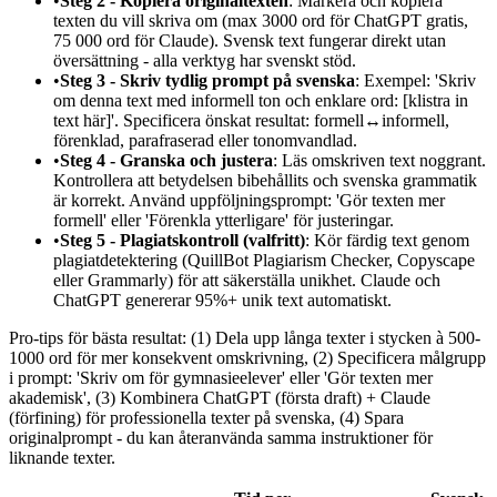
•
Steg 2 - Kopiera originaltexten
: Markera och kopiera
texten du vill skriva om (max 3000 ord för ChatGPT gratis,
75 000 ord för Claude). Svensk text fungerar direkt utan
översättning - alla verktyg har svenskt stöd.
•
Steg 3 - Skriv tydlig prompt på svenska
: Exempel: 'Skriv
om denna text med informell ton och enklare ord: [klistra in
text här]'. Specificera önskat resultat: formell↔informell,
förenklad, parafraserad eller tonomvandlad.
•
Steg 4 - Granska och justera
: Läs omskriven text noggrant.
Kontrollera att betydelsen bibehållits och svenska grammatik
är korrekt. Använd uppföljningsprompt: 'Gör texten mer
formell' eller 'Förenkla ytterligare' för justeringar.
•
Steg 5 - Plagiatskontroll (valfritt)
: Kör färdig text genom
plagiatdetektering (QuillBot Plagiarism Checker, Copyscape
eller Grammarly) för att säkerställa unikhet. Claude och
ChatGPT genererar 95%+ unik text automatiskt.
Pro-tips för bästa resultat: (1) Dela upp långa texter i stycken à 500-
1000 ord för mer konsekvent omskrivning, (2) Specificera målgrupp
i prompt: 'Skriv om för gymnasieelever' eller 'Gör texten mer
akademisk', (3) Kombinera ChatGPT (första draft) + Claude
(förfining) för professionella texter på svenska, (4) Spara
originalprompt - du kan återanvända samma instruktioner för
liknande texter.