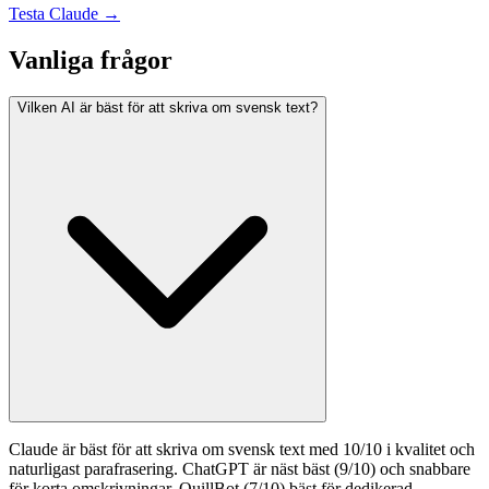
Testa
Claude
→
Vanliga frågor
Vilken AI är bäst för att skriva om svensk text?
Claude är bäst för att skriva om svensk text med 10/10 i kvalitet och
naturligast parafrasering. ChatGPT är näst bäst (9/10) och snabbare
för korta omskrivningar. QuillBot (7/10) bäst för dedikerad