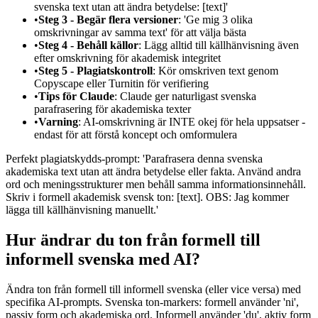
svenska text utan att ändra betydelse: [text]'
•
Steg 3 - Begär flera versioner
: 'Ge mig 3 olika
omskrivningar av samma text' för att välja bästa
•
Steg 4 - Behåll källor
: Lägg alltid till källhänvisning även
efter omskrivning för akademisk integritet
•
Steg 5 - Plagiatskontroll
: Kör omskriven text genom
Copyscape eller Turnitin för verifiering
•
Tips för Claude
: Claude ger naturligast svenska
parafrasering för akademiska texter
•
Varning
: AI-omskrivning är INTE okej för hela uppsatser -
endast för att förstå koncept och omformulera
Perfekt plagiatskydds-prompt: 'Parafrasera denna svenska
akademiska text utan att ändra betydelse eller fakta. Använd andra
ord och meningsstrukturer men behåll samma informationsinnehåll.
Skriv i formell akademisk svensk ton: [text]. OBS: Jag kommer
lägga till källhänvisning manuellt.'
Hur ändrar du ton från formell till
informell svenska med AI?
Ändra ton från formell till informell svenska (eller vice versa) med
specifika AI-prompts. Svenska ton-markers: formell använder 'ni',
passiv form och akademiska ord. Informell använder 'du', aktiv form