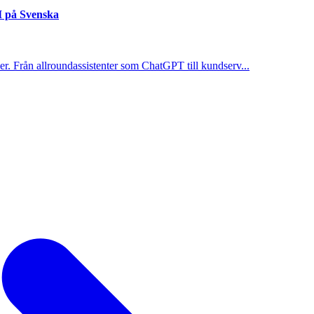
I på Svenska
r. Från allroundassistenter som ChatGPT till kundserv...