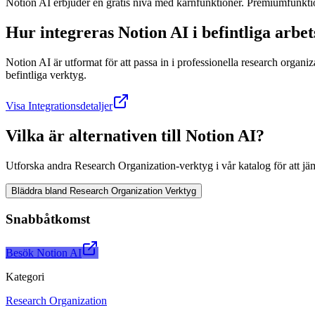
Notion AI erbjuder en gratis nivå med kärnfunktioner. Premiumfunktion
Hur integreras Notion AI i befintliga arbe
Notion AI är utformat för att passa in i professionella research organi
befintliga verktyg.
Visa Integrationsdetaljer
Vilka är alternativen till Notion AI?
Utforska andra Research Organization-verktyg i vår katalog för att jä
Bläddra bland Research Organization Verktyg
Snabbåtkomst
Besök Notion AI
Kategori
Research Organization