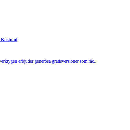
n Kostnad
verktygen erbjuder generösa gratisversioner som räc...