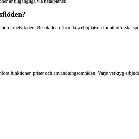
er är tillgängliga via betalplaner.
tsflöden?
zation-arbetsflöden. Besök den officiella webbplatsen för att utforska sp
mföra funktioner, priser och användningsområden. Varje verktyg erbjude