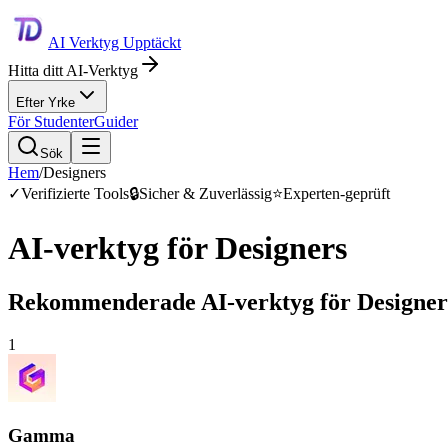
AI Verktyg Upptäckt
Hitta ditt AI-Verktyg
Efter Yrke
För Studenter
Guider
Sök
Hem
/
Designers
✓
Verifizierte Tools
🔒
Sicher & Zuverlässig
⭐
Experten-geprüft
AI-verktyg för
Designers
Rekommenderade AI-verktyg för
Designer
1
Gamma