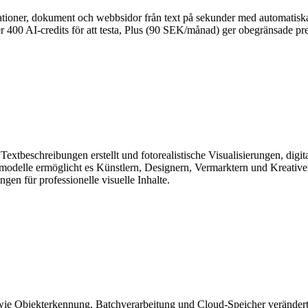
tioner, dokument och webbsidor från text på sekunder med automatiska
r 400 AI-credits för att testa, Plus (90 SEK/månad) ger obegränsade pr
extbeschreibungen erstellt und fotorealistische Visualisierungen, digit
ionsmodelle ermöglicht es Künstlern, Designern, Vermarktern und Kreat
ngen für professionelle visuelle Inhalte.
 wie Objekterkennung, Batchverarbeitung und Cloud-Speicher verändert. 