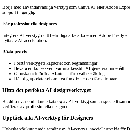
Börja med användarvänliga verktyg som Canva AI eller Adobe Express.
support tillgängligt.
För professionella designers
Integrera AI-verktyg i ditt befintliga arbetsflöde med Adobe Firefly 
nytta av AI-acceleration.
Bästa praxis
Förstå verktygets kapacitet och begränsningar
Bevara en konsekvent varumärkesstil i AI-genererat innehåll
Granska och förfina AI-utdata för kvalitetssäkring
Håll dig uppdaterad om nya funktioner och förbättringar
Hitta det perfekta AI-designverktyget
Bläddra i vår omfattande katalog av AI-verktyg som är speciellt sammanst
verifieras av professionella designers.
Upptäck alla AI-verktyg för
Designers
Utforska vår kuraterade samling av AI-verktyg, speciellt utvalda för
D