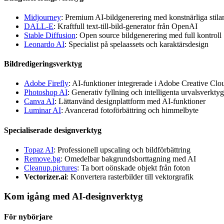
Midjourney
: Premium AI-bildgenerering med konstnärliga stila
DALL-E
: Kraftfull text-till-bild-generator från OpenAI
Stable Diffusion
: Open source bildgenerering med full kontroll
Leonardo AI
: Specialist på spelaassets och karaktärsdesign
Bildredigeringsverktyg
Adobe Firefly
: AI-funktioner integrerade i Adobe Creative Clo
Photoshop AI
: Generativ fyllning och intelligenta urvalsverktyg
Canva AI
: Lättanvänd designplattform med AI-funktioner
Luminar AI
: Avancerad fotoförbättring och himmelbyte
Specialiserade designverktyg
Topaz AI
: Professionell upscaling och bildförbättring
Remove.bg
: Omedelbar bakgrundsborttagning med AI
Cleanup.pictures
: Ta bort oönskade objekt från foton
Vectorizer.ai
: Konvertera rasterbilder till vektorgrafik
Kom igång med AI-designverktyg
För nybörjare