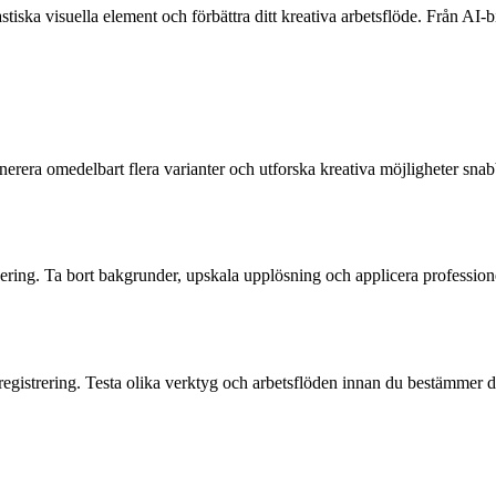
iska visuella element och förbättra ditt kreativa arbetsflöde. Från AI-bil
nerera omedelbart flera varianter och utforska kreativa möjligheter sn
isering. Ta bort bakgrunder, upskala upplösning och applicera profession
egistrering. Testa olika verktyg och arbetsflöden innan du bestämmer dig