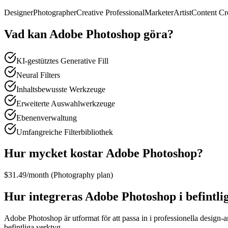
Designer
Photographer
Creative Professional
Marketer
Artist
Content Cr
Vad kan Adobe Photoshop göra?
KI-gestütztes Generative Fill
Neural Filters
Inhaltsbewusste Werkzeuge
Erweiterte Auswahlwerkzeuge
Ebenenverwaltung
Umfangreiche Filterbibliothek
Hur mycket kostar Adobe Photoshop?
$31.49/month (Photography plan)
Hur integreras Adobe Photoshop i befintli
Adobe Photoshop är utformat för att passa in i professionella design-a
befintliga verktyg.