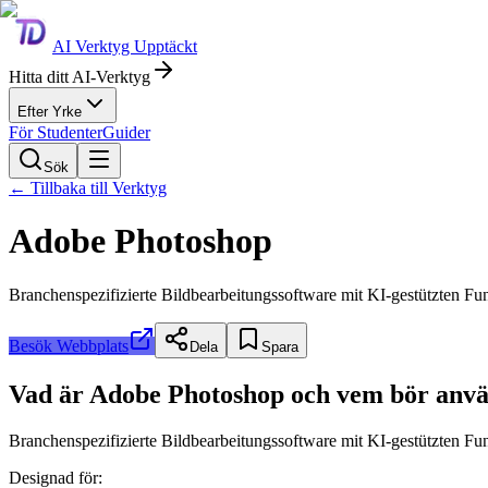
AI Verktyg Upptäckt
Hitta ditt AI-Verktyg
Efter Yrke
För Studenter
Guider
Sök
←
Tillbaka till Verktyg
Adobe Photoshop
Branchenspezifizierte Bildbearbeitungssoftware mit KI-gestützten Funk
Besök Webbplats
Dela
Spara
Vad är Adobe Photoshop och vem bör anvä
Branchenspezifizierte Bildbearbeitungssoftware mit KI-gestützten Funk
Designad för: