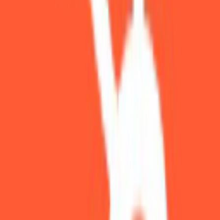
Expertguider som hjälper dig välja rätt verktyg
De Bästa Gratis AI-Verktygen 2026 - Kraftfulla AI-Verktyg
Utan Kostnad
14
min
Du behöver inte spendera pengar för att dra nytta av AI. De bästa
AI-verktygen erbjuder generösa gratisversioner som räc...